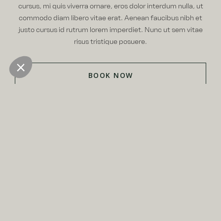
cursus, mi quis viverra ornare, eros dolor interdum nulla, ut
commodo diam libero vitae erat. Aenean faucibus nibh et
justo cursus id rutrum lorem imperdiet. Nunc ut sem vitae
risus tristique posuere.
BOOK NOW
Room Features and Services
No items found.