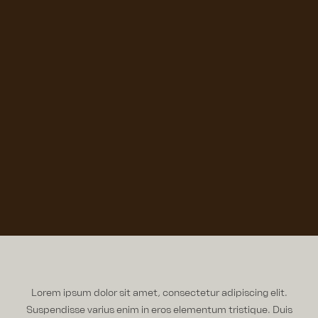
Lorem ipsum dolor sit amet, consectetur adipiscing elit.
Suspendisse varius enim in eros elementum tristique. Duis